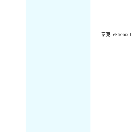
泰克
Tektronix