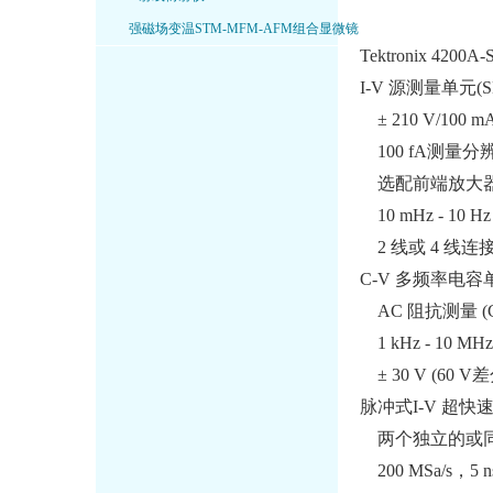
强磁场变温STM-MFM-AFM组合显微镜
Tektronix 
I-V 源测量单元(
± 210 V/100 mA
100 fA测量分
选配前端放大器提
10 mHz - 1
2 线或 4 线连
C-V 多频率电容单
AC 阻抗测量 (C-V,
1 kHz - 10 
± 30 V (60 
脉冲式I-V 超快
两个独立的或同步
200 MSa/s，5 n