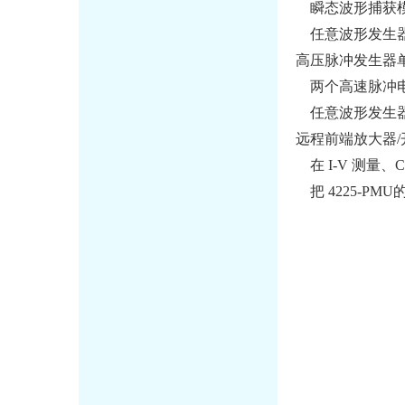
瞬态波形捕获
任意波形发生器 S
高压脉冲发生器单
两个高速脉冲电压源通道
任意波形发生器 S
远程前端放大器/开关
在 I-V 测量、
把 4225-P