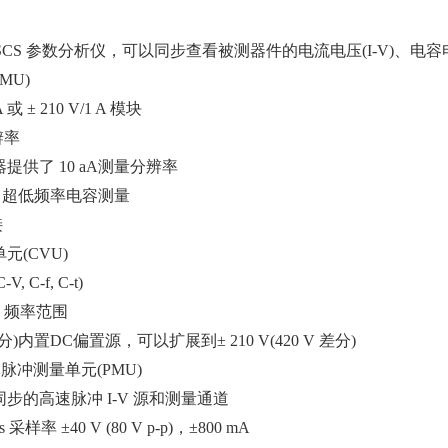
4200A-SCS 参数分析仪，可以同步查看被测器件的电流电压(I-V)、
SMU)
 或 ± 210 V/1 A 模块
辨率
供了 10 aA测量分辨率
0 Hz 超低频率电容测量
接
元(CVU)
 C-f, C-t)
MHz 频率范围
V差分)内置DC偏置源，可以扩展到± 210 V(420 V 差分)
速脉冲测量单元(PMU)
的高速脉冲 I-V 源和测量通道
s 采样率 ±40 V (80 V p-p)，±800 mA