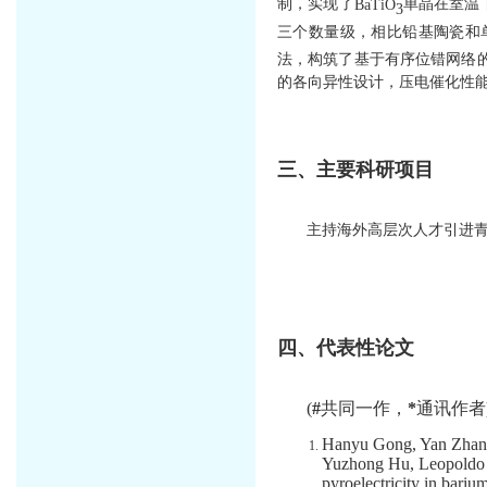
制，实现了
BaTiO
单晶在室温
3
三个数量级，相比铅基陶瓷和
法，构筑了基于有序位错网络
的各向异性设计，压电催化性
三、主要科研项目
主持海外高层次人才引进
四、代表性论文
(
#
共同一作，
*
通讯作者
Hanyu Gong, Yan Zhang
Yuzhong Hu, Leopoldo
pyroelectricity in barium